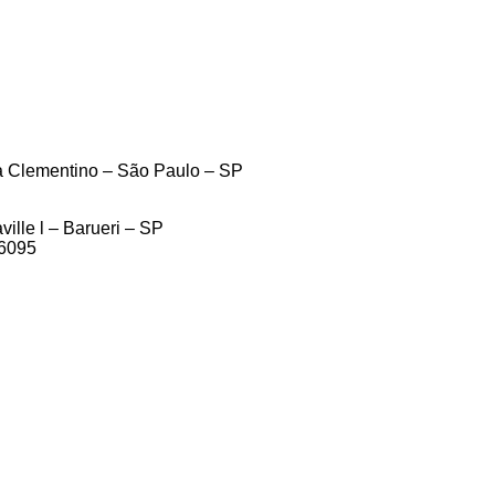
la Clementino – São Paulo – SP
ille l – Barueri – SP
46095