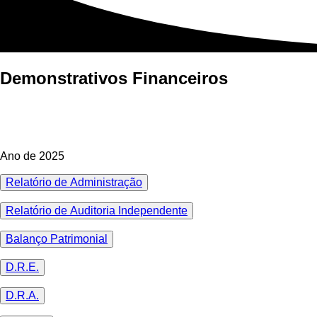
Demonstrativos Financeiros
Ano de 2025
Relatório de Administração
Relatório de Auditoria Independente
Balanço Patrimonial
D.R.E.
D.R.A.