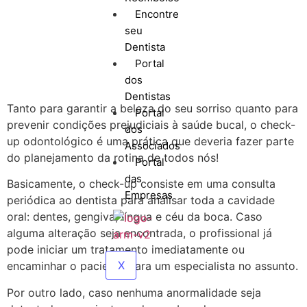
Encontre
seu
Dentista
Portal
dos
Dentistas
Tanto para garantir a beleza do seu sorriso quanto para
Portal
prevenir condições prejudiciais à saúde bucal, o check-
dos
up odontológico é uma prática que deveria fazer parte
Associados
do planejamento da rotina de todos nós!
Portal
das
Basicamente, o check-up consiste em uma consulta
Empresas
periódica ao dentista para analisar toda a cavidade
oral: dentes, gengiva, língua e céu da boca. Caso
alguma alteração seja encontrada, o profissional já
pode iniciar um tratamento imediatamente ou
X
encaminhar o paciente para um especialista no assunto.
Por outro lado, caso nenhuma anormalidade seja