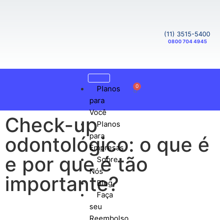
(11) 3515-5400
0800 704 4945
0
Planos
para
Você
Check-up
Planos
para
odontológico: o que é
Empresas
e por que é tão
Sobre
Nós
importante?
Blog
Faça
seu
Reembolso