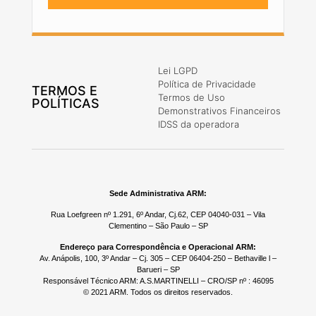
Lei LGPD
Política de Privacidade
TERMOS E
Termos de Uso
POLÍTICAS
Demonstrativos Financeiros
IDSS da operadora
Sede Administrativa ARM:
Rua Loefgreen nº 1.291, 6º Andar, Cj.62, CEP 04040-031 – Vila
Clementino – São Paulo – SP
Endereço para Correspondência e Operacional ARM:
Av. Anápolis, 100, 3º Andar – Cj. 305 – CEP 06404-250 – Bethaville l –
Barueri – SP
Responsável Técnico ARM: A.S.MARTINELLI – CRO/SP nº : 46095
© 2021 ARM. Todos os direitos reservados.