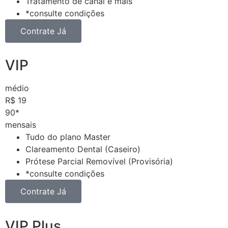
Tratamento de canal e mais
*consulte condições
Contrate Já
VIP
médio
R$
19
90*
mensais
Tudo do plano Master
Clareamento Dental (Caseiro)
Prótese Parcial Removível (Provisória)
*consulte condições
Contrate Já
VIP Plus