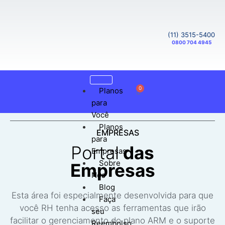
(11) 3515-5400
0800 704 4945
0
Planos
para
Você
Planos
EMPRESAS
para
Portal
das
Empresas
Sobre
Empresas
Nós
Blog
Esta área foi especialmente desenvolvida para que
Faça
você RH tenha acesso as ferramentas que irão
seu
facilitar o gerenciamento do plano ARM e o suporte
Reembolso