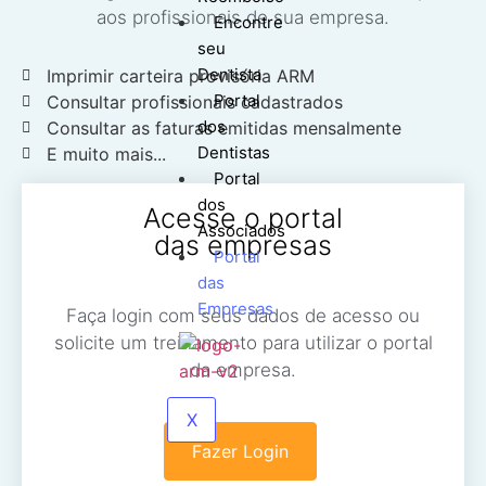
aos profissionais de sua empresa.
Encontre
seu
Dentista
Imprimir carteira provisória ARM
Portal
Consultar profissionais cadastrados
dos
Consultar as faturas emitidas mensalmente
Dentistas
E muito mais...
Portal
dos
Acesse o portal
Associados
das empresas
Portal
das
Empresas
Faça login com seus dados de acesso ou
solicite um treinamento para utilizar o portal
da empresa.
X
Fazer Login