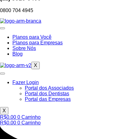
0800 704 4945
Planos para Você
Planos para Empresas
Sobre Nós
Blog
X
Fazer Login
Portal dos Associados
Portal dos Dentistas
Portal das Empresas
X
R$
0.00
0
Carrinho
R$
0.00
0
Carrinho