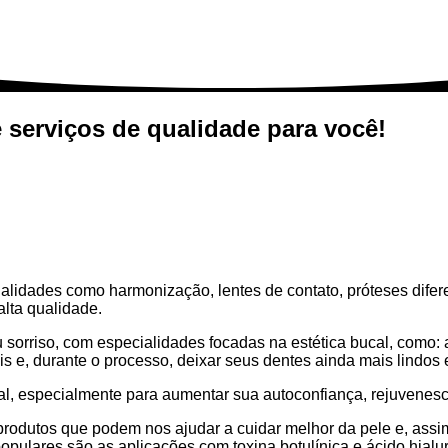
 serviços de qualidade para você!
idades como harmonização, lentes de contato, próteses diferen
alta qualidade.
rriso, com especialidades focadas na estética bucal, como: ali
is e, durante o processo, deixar seus dentes ainda mais lindos
 especialmente para aumentar sua autoconfiança, rejuvenescer 
rodutos que podem nos ajudar a cuidar melhor da pele e, assi
ulares são as aplicações com toxina botulínica e ácido hialur