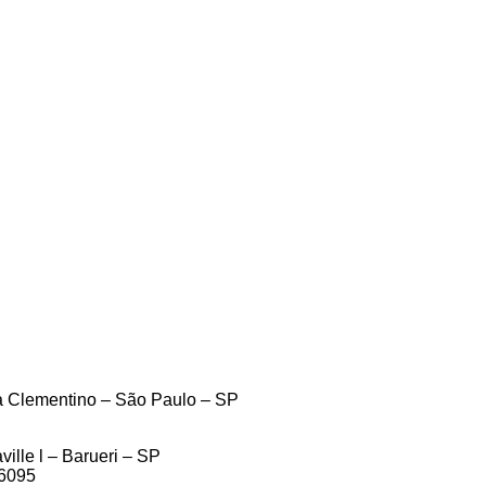
la Clementino – São Paulo – SP
ille l – Barueri – SP
46095